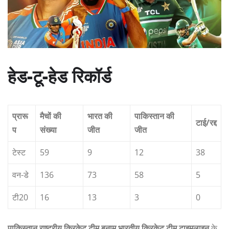
हेड-टू-हेड रिकॉर्ड
प्रारू
मैचों की
भारत की
पाकिस्तान की
टाई/रद्द
प
संख्या
जीत
जीत
टेस्ट
59
9
12
38
वन-डे
136
73
58
5
टी20
16
13
3
0
पाकिस्तान राष्ट्रीय क्रिकेट टीम बनाम भारतीय क्रिकेट टीम टाइमलाइन
के